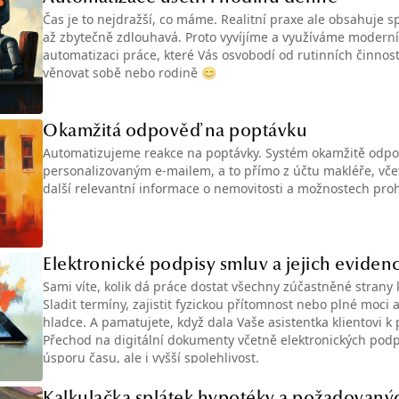
Čas je to nejdražší, co máme. Realitní praxe ale obsahuje sp
až zbytečně zdlouhavá. Proto vyvíjíme a využíváme moderní 
automatizaci práce, které Vás osvobodí od rutinních činnos
věnovat sobě nebo rodině 😊
Okamžitá odpověď na poptávku
Automatizujeme reakce na poptávky. Systém okamžitě odp
personalizovaným e-mailem, a to přímo z účtu makléře, včet
další relevantní informace o nemovitosti a možnostech proh
Elektronické podpisy smluv a jejich eviden
Sami víte, kolik dá práce dostat všechny zúčastněné strany
Sladit termíny, zajistit fyzickou přítomnost nebo plné moci 
hladce. A pamatujete, když dala Vaše asistentka klientovi 
Přechod na digitální dokumenty včetně elektronických pod
úsporu času, ale i vyšší spolehlivost.