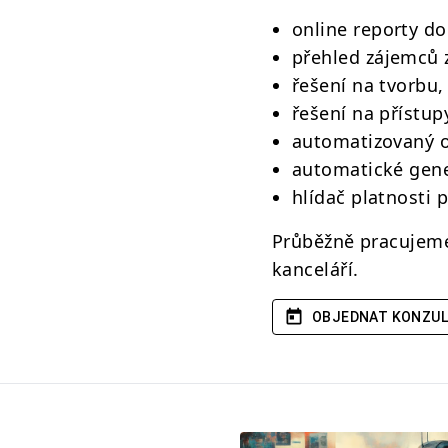
online reporty d
přehled zájemců z
řešení na tvorbu,
řešení na přístu
automatizovaný o
automatické gener
hlídač platnosti 
Průběžně pracujeme 
kanceláří.
OBJEDNAT KONZUL