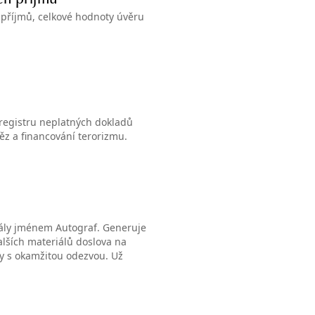
ch příjmů
e příjmů, celkové hodnoty úvěru
registru neplatných dokladů
ěz a financování terorizmu.
iály jménem Autograf. Generuje
alších materiálů doslova na
ily s okamžitou odezvou. Už