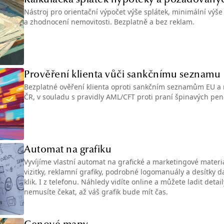
Kalkulačka splátek hypotéky a požadovaný
Nástroj pro orientační výpočet výše splátek, minimální výš
a zhodnocení nemovitosti. Bezplatně a bez reklam.
Prověření klienta vůči sankčnímu seznamu
Bezplatné ověření klienta oproti sankčním seznamům EU a 
ČR, v souladu s pravidly AML/CFT proti praní špinavých pen
Automat na grafiku
Vyvíjíme vlastní automat na grafické a marketingové mater
vizitky, reklamní grafiky, podrobné logomanuály a desítky d
klik. I z telefonu. Náhledy vidíte online a můžete ladit deta
nemusíte čekat, až váš grafik bude mít čas.