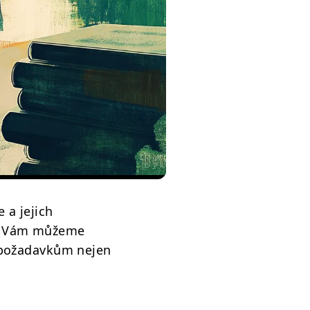
 a jejich
65 Vám můžeme
í požadavkům nejen