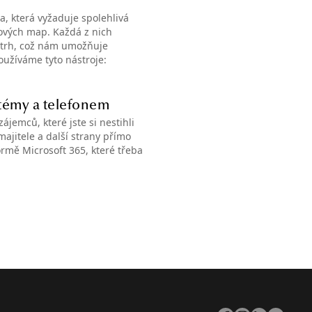
a, která vyžaduje spolehlivá
nových map. Každá z nich
a trh, což nám umožňuje
oužíváme tyto nástroje:
stémy a telefonem
ájemců, které jste si nestihli
majitele a další strany přímo
formě Microsoft 365, které třeba