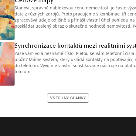
Cenové mapy
Stanovit správně nabídkovou cenu nemovitosti je často výzv
data z různých zdrojů. Proto pracujeme s kombinací tří ce
zpracovává údaje odlišně a přináší vlastní úhel pohledu n
poskládat ucelený obraz o skutečné hodnotě nemovitosti. P
Synchronizace kontaktů mezi realitními sy
Zase vám volá neznámé číslo. Pletou se Vám telefonní čísla z
uložit? Máme systém, který ukládá kontakty na poptávající, 
do telefonu. Vyvíjíme vlastní sofistikované nástroje na plat
toto umí.
VŠECHNY ČLÁNKY