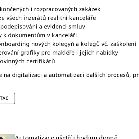
okončených i rozpracovaných zakázek
e všech inzerátů realitní kanceláře
 podepisování a evidenci smluv
py k dokumentům v kanceláři
nboarding nových kolegyň a kolegů vč. zaškolení
ování grafiky pro makléře i jejich nabídky
povinných certifikátů
na digitalizaci a automatizaci dalších procesů, pro
TACI
Automatizace ušetří i hodinu denně