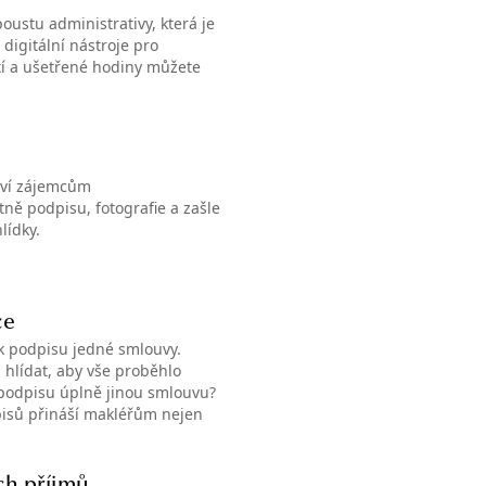
oustu administrativy, která je
digitální nástroje pro
tí a ušetřené hodiny můžete
oví zájemcům
ně podpisu, fotografie a zašle
lídky.
ce
 k podpisu jedné smlouvy.
a hlídat, aby vše proběhlo
k podpisu úplně jinou smlouvu?
pisů přináší makléřům nejen