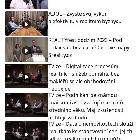
ADOL – Zvyšte svůj výkon
a efektivitu v realitním byznysu
REALITYfest podzim 2023 – Pod
pokličkou bezplatné Cenové mapy
Sreality.cz
TVize – Digitalizace procesům
realitních služeb pomáhá, bez
makléřů se ale obchodování
neobejde
TVize – Podnikání se známou
značkou často zvažují manažeři
středního věku. Mají zkušenosti
a chtějí svobodu.
TVize – Data o nemovitostech slouží
realitkám ke stanovování cen. Jejich
sdílení realitnímu trhu pomůže