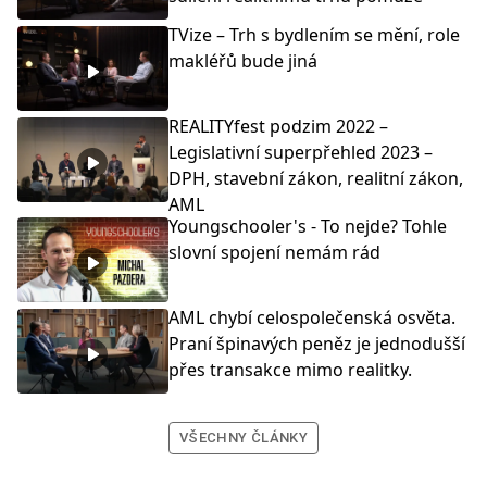
TVize – Trh s bydlením se mění, role
makléřů bude jiná
REALITYfest podzim 2022 –
Legislativní superpřehled 2023 –
DPH, stavební zákon, realitní zákon,
AML
Youngschooler's - To nejde? Tohle
slovní spojení nemám rád
AML chybí celospolečenská osvěta.
Praní špinavých peněz je jednodušší
přes transakce mimo realitky.
VŠECHNY ČLÁNKY