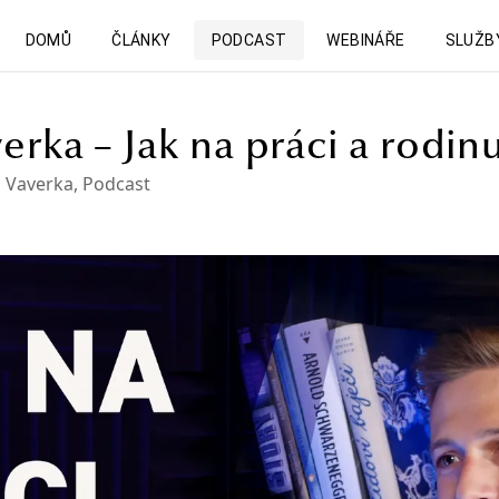
DOMŮ
ČLÁNKY
PODCAST
WEBINÁŘE
SLUŽB
verka – Jak na práci a rodin
š Vaverka
,
Podcast