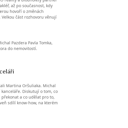
akléř, až po současnost, kdy
zderou hovoří o změnách
b. Velkou část rozhovoru věnují
dostupností bydlení
kanceláře a prozradí i své
Michal Pazdera Pavla Tomka,
ora do nemovitostí.
celáři
ali Martina Oršuliaka. Michal
 kanceláře. Diskutují o tom, co
 překonat a co udělat pro to,
oveň sdílí know-how, na kterém