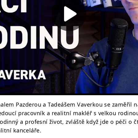
alem Pazderou a Tadeášem Vaverkou se zaměřil na 
edoucí pracovník a realitní makléř s velkou rodinou
inný a profesní život, zvláště když jde o péči o č
litní kanceláře.