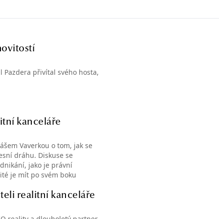
ovitostí
 Pazdera přivítal svého hosta,
litní kanceláře
ášem Vaverkou o tom, jak se
fesní dráhu. Diskuse se
dnikání, jako je právní
ité je mít po svém boku
dokáží ochránit firmu i klienty
některé klienty odmítnout –
eli realitní kanceláře
ý úspěch. Podrobnosti, zajímavé
O reality a dlouholetý partner