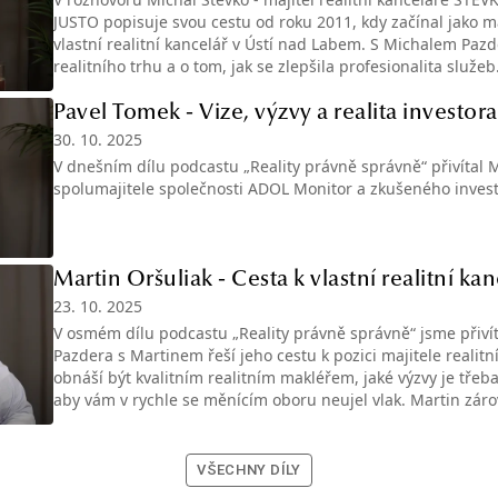
JUSTO popisuje svou cestu od roku 2011, kdy začínal jako m
vlastní realitní kancelář v Ústí nad Labem. S Michalem Pa
realitního trhu a o tom, jak se zlepšila profesionalita služe
specifikům ústeckého kraje, vlivu investorů a problémům s 
a pronájmů. Na závěr Michal sdílí své zkušenosti s vedením 
Pavel Tomek - Vize, výzvy a realita investora
plány do budoucna.
30. 10. 2025
V dnešním dílu podcastu „Reality právně správně“ přivítal 
spolumajitele společnosti ADOL Monitor a zkušeného invest
Martin Oršuliak - Cesta k vlastní realitní kan
23. 10. 2025
V osmém dílu podcastu „Reality právně správně“ jsme přivít
Pazdera s Martinem řeší jeho cestu k pozici majitele realitní
obnáší být kvalitním realitním makléřem, jaké výzvy je třeba
aby vám v rychle se měnícím oboru neujel vlak. Martin zár
staví úspěch ORŠULIAK reality.
VŠECHNY DÍLY