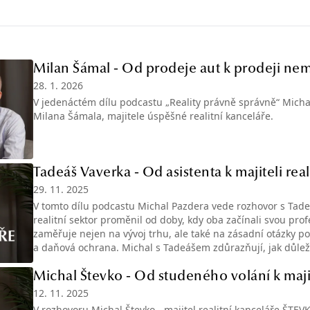
Milan Šámal - Od prodeje aut k prodeji nem
28. 1. 2026
V jedenáctém dílu podcastu „Reality právně správně“ Michal
Milana Šámala, majitele úspěšné realitní kanceláře.
Tadeáš Vaverka - Od asistenta k majiteli rea
29. 11. 2025
V tomto dílu podcastu Michal Pazdera vede rozhovor s Tade
realitní sektor proměnil od doby, kdy oba začínali svou pro
zaměřuje nejen na vývoj trhu, ale také na zásadní otázky po
a daňová ochrana. Michal s Tadeášem zdůrazňují, jak důlež
spolehlivého daňového poradce a zkušeného advokáta, kteří 
před riziky. Tadeáš navíc otevřeně přiznává, že občas musí 
Michal Števko - Od studeného volání k majit
a vysvětluje, proč je tato schopnost klíčová pro dlouhodob
12. 11. 2025
zkušenosti i praktické rady se dozvíte přímo v podcastu.
V rozhovoru Michal Števko - majitel realitní kanceláře ŠTEVK