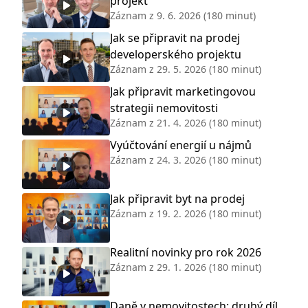
projekt
Záznam z
9. 6. 2026
(180 minut)
Jak se připravit na prodej
developerského projektu
Záznam z
29. 5. 2026
(180 minut)
Jak připravit marketingovou
strategii nemovitosti
Záznam z
21. 4. 2026
(180 minut)
Vyúčtování energií u nájmů
Záznam z
24. 3. 2026
(180 minut)
Jak připravit byt na prodej
Záznam z
19. 2. 2026
(180 minut)
Realitní novinky pro rok 2026
Záznam z
29. 1. 2026
(180 minut)
Daně v nemovitostech: druhý díl