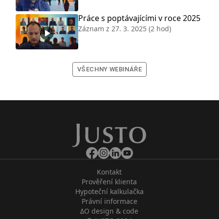
Práce s poptávajícími v roce 2025
Záznam z
27. 3. 2025
(2 hod)
VŠECHNY WEBINÁŘE
Kontakt
Prověření klienta
Hypoteční kalkulačka
Právní informace
ΔO design & code