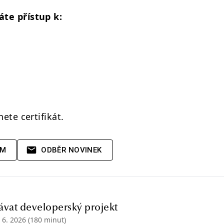
áte přístup k:
ete certifikát.
AM
ODBĚR NOVINEK
ávat developerský projekt
. 6. 2026
(180 minut)