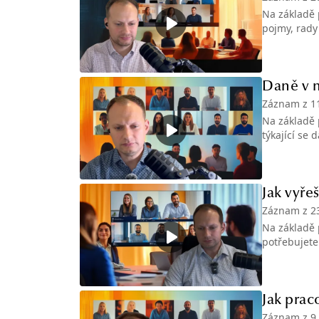
Na základě 
pojmy, rady
Daně v n
Záznam z
1
Na základě 
týkající se 
Jak vyře
Záznam z
2
Na základě 
potřebujete
Jak praco
Záznam z
9