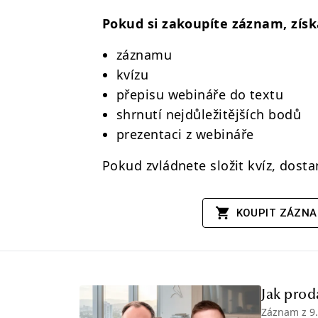
Pokud si zakoupíte záznam, získ
záznamu
kvízu
přepisu webináře do textu
shrnutí nejdůležitějších bodů
prezentaci z webináře
Pokud zvládnete složit kvíz, dostan
KOUPIT ZÁZN
Jak prod
Záznam z
9