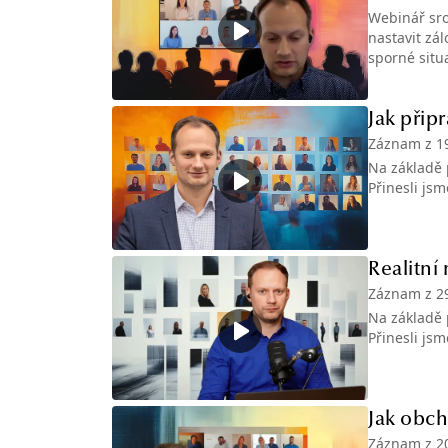
Webinář sro
nastavit zál
sporné situ
Jak připr
Záznam z
1
Na základě 
Přinesli js
Realitní
Záznam z
2
Na základě 
Přinesli js
Jak obc
Záznam z
2