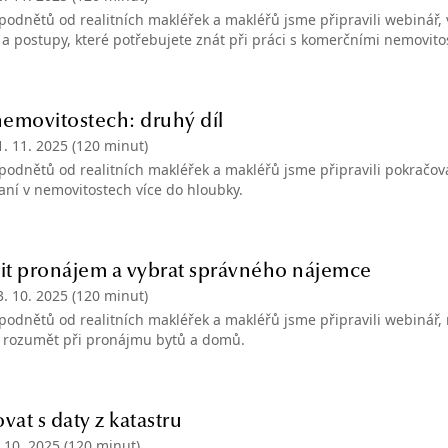
podnětů od realitních makléřek a makléřů jsme připravili webinář, v
 a postupy, které potřebujete znát při práci s komerčními nemovito
emovitostech: druhý díl
1. 11. 2025
(120 minut)
podnětů od realitních makléřek a makléřů jsme připravili pokračov
daní v nemovitostech více do hloubky.
šit pronájem a vybrat správného nájemce
3. 10. 2025
(120 minut)
podnětů od realitních makléřek a makléřů jsme připravili webinář, n
 rozumět při pronájmu bytů a domů.
vat s daty z katastru
. 10. 2025
(120 minut)