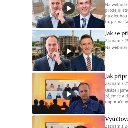
Na webináři 
prodejní st
na dlouhou t
to, jak nas
smlouvy.
Jak se p
Záznam z
2
Na webináři
Jak přip
Záznam z
2
Ukázali jsme
zájemce a d
doporučený
Vyúčtová
Záznam z
2