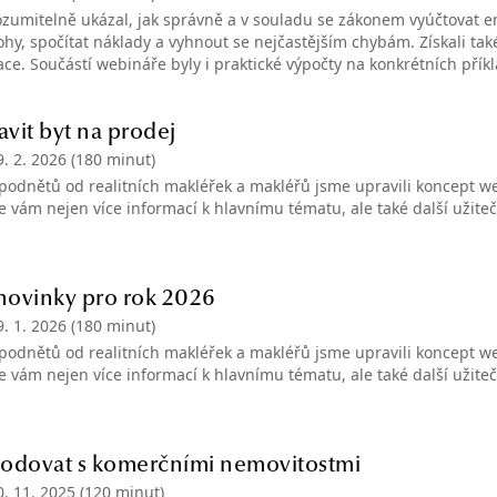
zumitelně ukázal, jak správně a v souladu se zákonem vyúčtovat en
ohy, spočítat náklady a vyhnout se nejčastějším chybám. Získali také p
ace. Součástí webináře byly i praktické výpočty na konkrétních přík
avit byt na prodej
9. 2. 2026
(180 minut)
podnětů od realitních makléřek a makléřů jsme upravili koncept web
me vám nejen více informací k hlavnímu tématu, ale také další užite
 novinky pro rok 2026
9. 1. 2026
(180 minut)
podnětů od realitních makléřek a makléřů jsme upravili koncept web
me vám nejen více informací k hlavnímu tématu, ale také další užite
hodovat s komerčními nemovitostmi
0. 11. 2025
(120 minut)