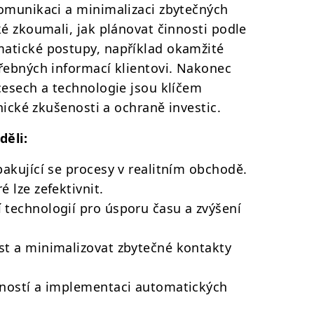
komunikaci a minimalizaci zbytečných
ké zkoumali, jak plánovat činnosti podle
atické postupy, například okamžité
řebných informací klientovi. Nakonec
cesech a technologie jsou klíčem
znické zkušenosti a ochraně investic.
děli:
pakující se procesy v realitním obchodě.
é lze zefektivnit.
 technologií pro úsporu času a zvýšení
ost a minimalizovat zbytečné kontakty
inností a implementaci automatických