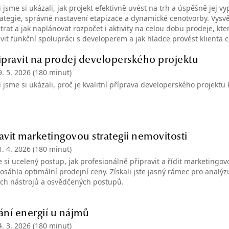
jsme si ukázali, jak projekt efektivně uvést na trh a úspěšně jej vy
rategie, správné nastavení etapizace a dynamické cenotvorby. Vysvět
rať a jak naplánovat rozpočet i aktivity na celou dobu prodeje, kter
tavit funkční spolupráci s developerem a jak hladce provést klienta
řipravit na prodej developerského projektu
9. 5. 2026
(180 minut)
 jsme si ukázali, proč je kvalitní příprava developerského projektu
ravit marketingovou strategii nemovitosti
1. 4. 2026
(180 minut)
 si ucelený postup, jak profesionálně připravit a řídit marketingovo
osáhla optimální prodejní ceny. Získali jste jasný rámec pro analýz
ch nástrojů a osvědčených postupů.
ní energií u nájmů
4. 3. 2026
(180 minut)