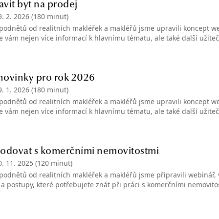
avit byt na prodej
9. 2. 2026
(180 minut)
podnětů od realitních makléřek a makléřů jsme upravili koncept web
me vám nejen více informací k hlavnímu tématu, ale také další užite
 novinky pro rok 2026
9. 1. 2026
(180 minut)
podnětů od realitních makléřek a makléřů jsme upravili koncept web
me vám nejen více informací k hlavnímu tématu, ale také další užite
hodovat s komerčními nemovitostmi
0. 11. 2025
(120 minut)
podnětů od realitních makléřek a makléřů jsme připravili webinář, v
 a postupy, které potřebujete znát při práci s komerčními nemovito