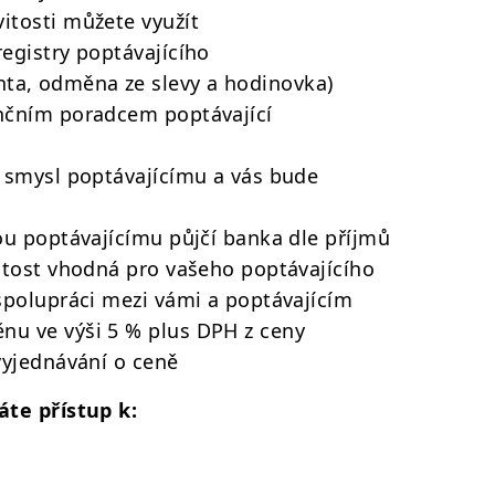
itosti můžete využít
registry poptávajícího
ta, odměna ze slevy a hodinovka)
ančním poradcem poptávající
á smysl poptávajícímu a vás bude
rou poptávajícímu půjčí banka dle příjmů
vitost vhodná pro vašeho poptávajícího
 spolupráci mezi vámi a poptávajícím
nu ve výši 5 % plus DPH z ceny
 vyjednávání o ceně
áte přístup k: