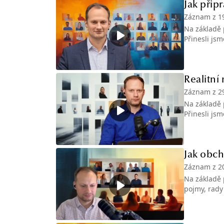
Jak připr
Záznam z
1
Na základě 
Přinesli js
Realitní
Záznam z
2
Na základě 
Přinesli js
Jak obc
Záznam z
2
Na základě 
pojmy, rady