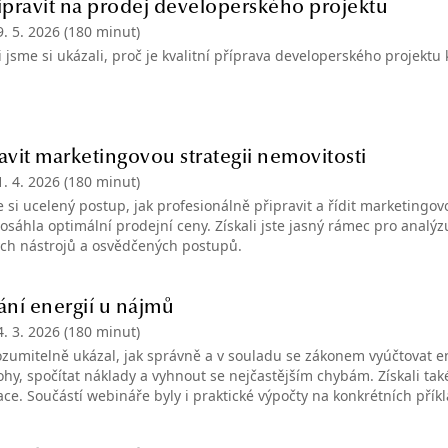
řipravit na prodej developerského projektu
9. 5. 2026
(180 minut)
 jsme si ukázali, proč je kvalitní příprava developerského projektu
ravit marketingovou strategii nemovitosti
1. 4. 2026
(180 minut)
 si ucelený postup, jak profesionálně připravit a řídit marketingovo
osáhla optimální prodejní ceny. Získali jste jasný rámec pro analýz
ch nástrojů a osvědčených postupů.
ní energií u nájmů
4. 3. 2026
(180 minut)
zumitelně ukázal, jak správně a v souladu se zákonem vyúčtovat en
ohy, spočítat náklady a vyhnout se nejčastějším chybám. Získali také p
ace. Součástí webináře byly i praktické výpočty na konkrétních přík