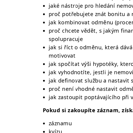
jaké nástroje pro hledání nemov
proč potřebujete znát bonitu a 
jak kombinovat odměnu (procen
proč chcete vědět, s jakým fin
spolupracuje
jak si říct o odměnu, která dáv
motivovat
jak spočítat výši hypotéky, kte
jak vyhodnotíte, jestli je nemo
jak definovat službu a nastavit
proč není vhodné nastavit odmě
jak zastoupit poptávajícího při
Pokud si zakoupíte záznam, získ
záznamu
kvízu