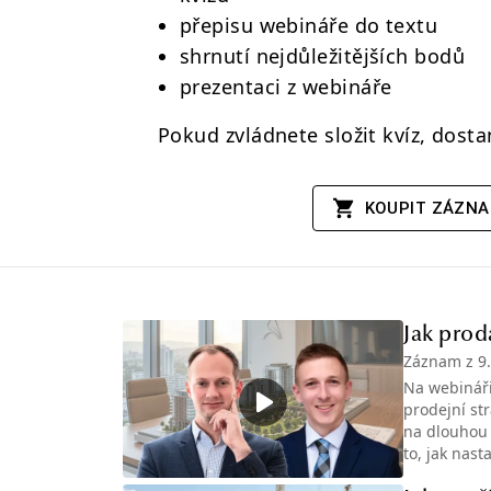
přepisu webináře do textu
shrnutí nejdůležitějších bodů
prezentaci z webináře
Pokud zvládnete složit kvíz, dostan
KOUPIT ZÁZN
Jak prod
Záznam z
9
Na webináři 
prodejní st
na dlouhou t
to, jak nas
smlouvy.