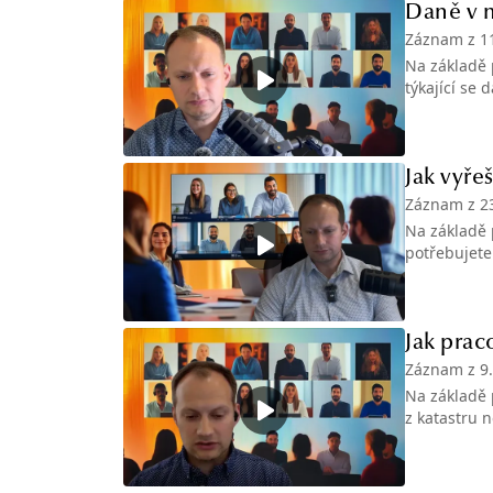
Daně v n
Záznam z
1
Na základě 
týkající se 
Jak vyře
Záznam z
2
Na základě 
potřebujete
Jak praco
Záznam z
9
Na základě p
z katastru n