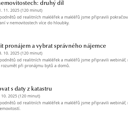
emovitostech: druhý díl
1. 11. 2025
(120 minut)
podnětů od realitních makléřek a makléřů jsme připravili pokračov
daní v nemovitostech více do hloubky.
šit pronájem a vybrat správného nájemce
3. 10. 2025
(120 minut)
podnětů od realitních makléřek a makléřů jsme připravili webinář, n
 rozumět při pronájmu bytů a domů.
vat s daty z katastru
. 10. 2025
(120 minut)
odnětů od realitních makléřek a makléřů jsme připravili webinář, na
emovitostí.