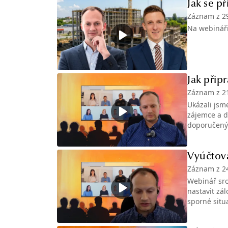
Jak se p
Záznam z
2
Na webináři
Jak přip
Záznam z
2
Ukázali jsme
zájemce a d
doporučený
Vyúčtová
Záznam z
2
Webinář sro
nastavit zál
sporné situ