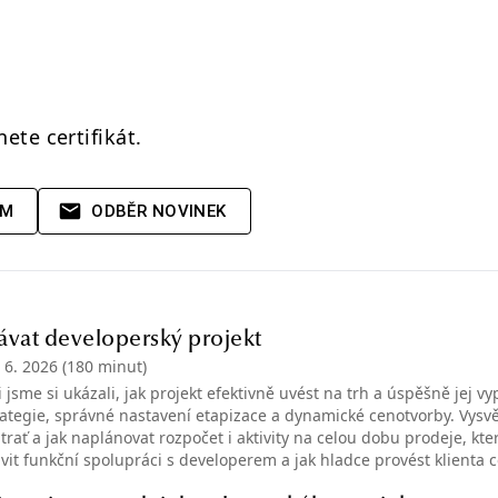
ete certifikát.
AM
ODBĚR NOVINEK
ávat developerský projekt
. 6. 2026
(180 minut)
jsme si ukázali, jak projekt efektivně uvést na trh a úspěšně jej vy
rategie, správné nastavení etapizace a dynamické cenotvorby. Vysvět
rať a jak naplánovat rozpočet i aktivity na celou dobu prodeje, kter
tavit funkční spolupráci s developerem a jak hladce provést klienta