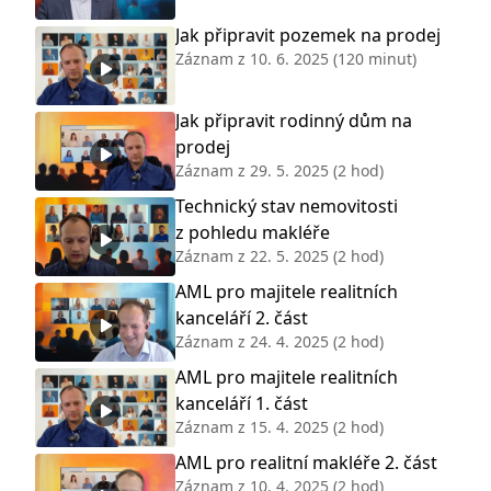
Jak připravit pozemek na prodej
Záznam z
10. 6. 2025
(120 minut)
Jak připravit rodinný dům na
prodej
Záznam z
29. 5. 2025
(2 hod)
Technický stav nemovitosti
z pohledu makléře
Záznam z
22. 5. 2025
(2 hod)
AML pro majitele realitních
kanceláří 2. část
Záznam z
24. 4. 2025
(2 hod)
AML pro majitele realitních
kanceláří 1. část
Záznam z
15. 4. 2025
(2 hod)
AML pro realitní makléře 2. část
Záznam z
10. 4. 2025
(2 hod)