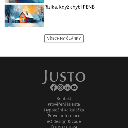
Rizika, když chybí PENB
VŠECHNY ČLÁNKY
Kontakt
Prověření klienta
Hypoteční kalkulačka
Právní informace
ΔO design & code
© JUSTO 2024