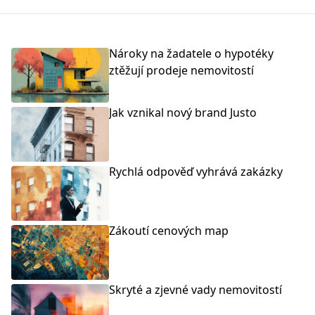
Nároky na žadatele o hypotéky
ztěžují prodeje nemovitostí
Jak vznikal nový brand Justo
Rychlá odpověď vyhrává zakázky
Zákoutí cenových map
Skryté a zjevné vady nemovitostí